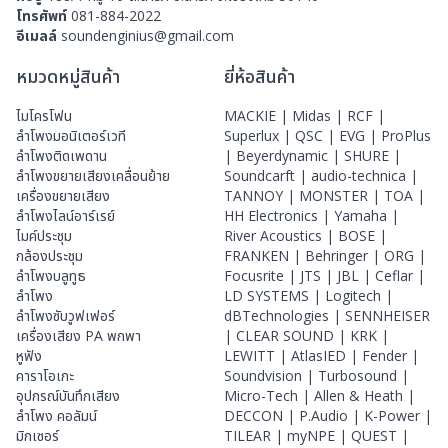
โทรศัพท์
081-884-2022
อีเมลล์
soundenginius@gmail.com
หมวดหมู่สินค้า
ยี่ห้อสินค้า
ไมโครโฟน
MACKIE |
Midas |
RCF |
ลําโพงมอนิเตอร์เวที
Superlux |
QSC |
EVG |
ProPlus
ลำโพงติดเพดาน
|
Beyerdynamic |
SHURE |
ลำโพงขยายเสียงเคลื่อนย้าย
Soundcarft |
audio-technica |
เครื่องขยายเสียง
TANNOY |
MONSTER |
TOA |
ลำโพงไลน์อาร์เรย์
HH Electronics |
Yamaha |
ไมค์ประชุม
River Acoustics |
BOSE |
กล้องประชุม
FRANKEN |
Behringer |
ORG |
ลำโพงบลูทูธ
Focusrite |
JTS |
JBL |
Ceflar |
ลำโพง
LD SYSTEMS |
Logitech |
ลำโพงซับวูฟเฟอร์
dBTechnologies |
SENNHEISER
เครื่องเสียง PA พกพา
|
CLEAR SOUND |
KRK |
หูฟัง
LEWITT |
AtlasIED |
Fender |
คาราโอเกะ
Soundvision |
Turbosound |
อุปกรณ์บันทึกเสียง
Micro-Tech |
Allen & Heath |
ลำโพง คอลัมน์
DECCON |
P.Audio |
K-Power |
มิกเซอร์
TILEAR |
myNPE |
QUEST |