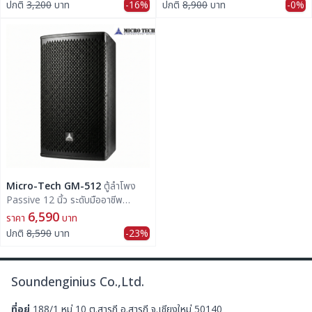
ปกติ
3,200
บาท
-16%
ปกติ
8,900
บาท
-0%
งานติดตั้งกระจายเสียงตามร้านอาหาร
ร้านกาแฟ สปาร์ ห้องประชุม หรือเสียง
ตามสาย
Micro-Tech GM-512
ตู้ลำโพง
Passive 12 นิ้ว ระดับมืออาชีพ
(400W - 1600W)
6,590
ราคา
บาท
ปกติ
8,590
บาท
-23%
Soundenginius Co.,Ltd.
ที่อยู่
188/1 หมู่ 10 ต.สารภี อ.สารภี จ.เชียงใหม่ 50140