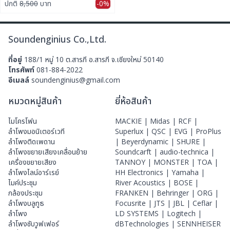
ปกติ
8,500
บาท
-0%
Soundenginius Co.,Ltd.
ที่อยู่
188/1 หมู่ 10 ต.สารภี อ.สารภี จ.เชียงใหม่ 50140
โทรศัพท์
081-884-2022
อีเมลล์
soundenginius@gmail.com
หมวดหมู่สินค้า
ยี่ห้อสินค้า
ไมโครโฟน
MACKIE |
Midas |
RCF |
ลําโพงมอนิเตอร์เวที
Superlux |
QSC |
EVG |
ProPlus
ลำโพงติดเพดาน
|
Beyerdynamic |
SHURE |
ลำโพงขยายเสียงเคลื่อนย้าย
Soundcarft |
audio-technica |
เครื่องขยายเสียง
TANNOY |
MONSTER |
TOA |
ลำโพงไลน์อาร์เรย์
HH Electronics |
Yamaha |
ไมค์ประชุม
River Acoustics |
BOSE |
กล้องประชุม
FRANKEN |
Behringer |
ORG |
ลำโพงบลูทูธ
Focusrite |
JTS |
JBL |
Ceflar |
ลำโพง
LD SYSTEMS |
Logitech |
ลำโพงซับวูฟเฟอร์
dBTechnologies |
SENNHEISER