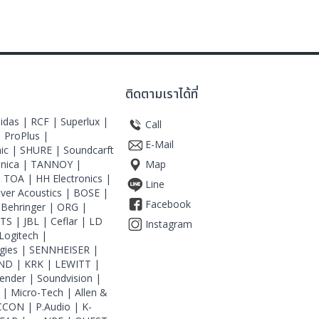
ติดตามเราได้ที่
idas |
RCF |
Superlux |
Call
|
ProPlus |
E-Mail
ic |
SHURE |
Soundcarft
hnica |
TANNOY |
Map
|
TOA |
HH Electronics |
Line
iver Acoustics |
BOSE |
Facebook
|
Behringer |
ORG |
JTS |
JBL |
Ceflar |
LD
Instagram
Logitech |
gies |
SENNHEISER |
ND |
KRK |
LEWITT |
ender |
Soundvision |
 |
Micro-Tech |
Allen &
CCON |
P.Audio |
K-