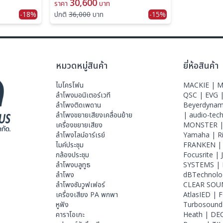
30,600
ราคา
บาท
-18%
ปกติ
36,000
บาท
-15%
หมวดหมู่สินค้า
ยี่ห้อสินค้า
ไมโครโฟน
MACKIE |
M
ลําโพงมอนิเตอร์เวที
QSC |
EVG 
ลำโพงติดเพดาน
Beyerdynam
ลำโพงขยายเสียงเคลื่อนย้าย
|
audio-tec
เครื่องขยายเสียง
MONSTER 
ลำโพงไลน์อาร์เรย์
Yamaha |
R
ไมค์ประชุม
FRANKEN 
กล้องประชุม
Focusrite |
ลำโพงบลูทูธ
SYSTEMS |
ลำโพง
dBTechnolo
ลำโพงซับวูฟเฟอร์
CLEAR SOU
เครื่องเสียง PA พกพา
AtlasIED |
F
หูฟัง
Turbosound
คาราโอเกะ
Heath |
DE