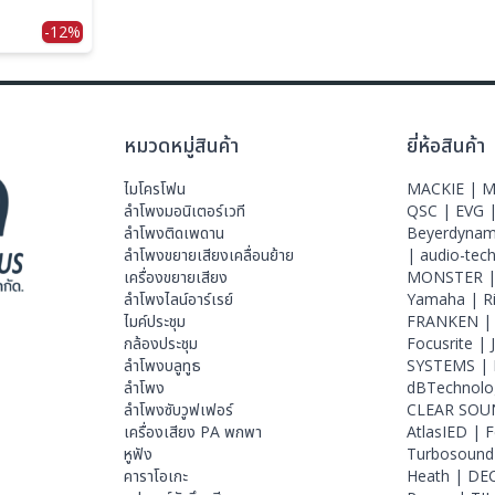
-12%
หมวดหมู่สินค้า
ยี่ห้อสินค้า
ไมโครโฟน
MACKIE |
M
ลําโพงมอนิเตอร์เวที
QSC |
EVG 
ลำโพงติดเพดาน
Beyerdynam
ลำโพงขยายเสียงเคลื่อนย้าย
|
audio-tec
เครื่องขยายเสียง
MONSTER 
ลำโพงไลน์อาร์เรย์
Yamaha |
R
ไมค์ประชุม
FRANKEN 
กล้องประชุม
Focusrite |
ลำโพงบลูทูธ
SYSTEMS |
ลำโพง
dBTechnolo
ลำโพงซับวูฟเฟอร์
CLEAR SOU
เครื่องเสียง PA พกพา
AtlasIED |
F
หูฟัง
Turbosound
คาราโอเกะ
Heath |
DE