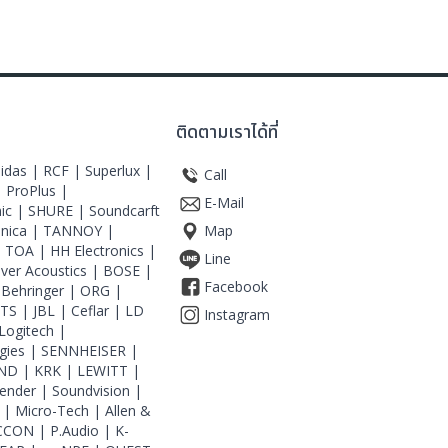
ติดตามเราได้ที่
idas |
RCF |
Superlux |
Call
|
ProPlus |
E-Mail
ic |
SHURE |
Soundcarft
hnica |
TANNOY |
Map
|
TOA |
HH Electronics |
Line
iver Acoustics |
BOSE |
Facebook
|
Behringer |
ORG |
JTS |
JBL |
Ceflar |
LD
Instagram
Logitech |
gies |
SENNHEISER |
ND |
KRK |
LEWITT |
ender |
Soundvision |
 |
Micro-Tech |
Allen &
CCON |
P.Audio |
K-