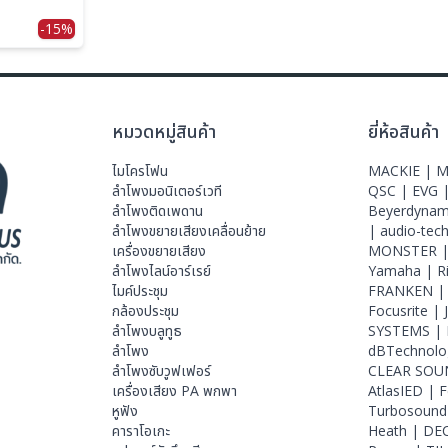
s, 2 x
1,900W @ 8
-15%
อมป์, power
 เครื่อง
หมวดหมู่สินค้า
ยี่ห้อสินค้า
ไมโครโฟน
MACKIE |
M
ลําโพงมอนิเตอร์เวที
QSC |
EVG 
ลำโพงติดเพดาน
Beyerdynam
ลำโพงขยายเสียงเคลื่อนย้าย
|
audio-tec
เครื่องขยายเสียง
MONSTER 
ลำโพงไลน์อาร์เรย์
Yamaha |
R
ไมค์ประชุม
FRANKEN 
กล้องประชุม
Focusrite |
ลำโพงบลูทูธ
SYSTEMS |
ลำโพง
dBTechnolo
ลำโพงซับวูฟเฟอร์
CLEAR SOU
เครื่องเสียง PA พกพา
AtlasIED |
F
หูฟัง
Turbosound
คาราโอเกะ
Heath |
DE