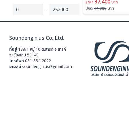
เสียง 2 x 700W @ 8 ohm
37,400
ราคา
บาท
950W @ 4 ohms, and 
ปกติ
44,000
บาท
-
ohms bridged เพาเวอร์แ
amp, เครื่องเสียง yamaha
เสียง ยามาฮา
Soundenginius Co.,Ltd.
ที่อยู่
188/1 หมู่ 10 ต.สารภี อ.สารภี
จ.เชียงใหม่ 50140
โทรศัพท์
081-884-2022
อีเมลล์
soundenginius@gmail.com