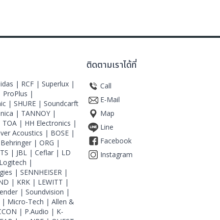
ติดตามเราได้ที่
idas |
RCF |
Superlux |
Call
|
ProPlus |
E-Mail
ic |
SHURE |
Soundcarft
hnica |
TANNOY |
Map
|
TOA |
HH Electronics |
Line
iver Acoustics |
BOSE |
Facebook
|
Behringer |
ORG |
JTS |
JBL |
Ceflar |
LD
Instagram
Logitech |
gies |
SENNHEISER |
ND |
KRK |
LEWITT |
ender |
Soundvision |
 |
Micro-Tech |
Allen &
CCON |
P.Audio |
K-