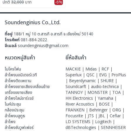
ปกติ
32,000
บาท
-6%
Soundenginius Co.,Ltd.
ที่อยู่
188/1 หมู่ 10 ต.สารภี อ.สารภี จ.เชียงใหม่ 50140
โทรศัพท์
081-884-2022
อีเมลล์
soundenginius@gmail.com
หมวดหมู่สินค้า
ยี่ห้อสินค้า
ไมโครโฟน
MACKIE |
Midas |
RCF |
ลําโพงมอนิเตอร์เวที
Superlux |
QSC |
EVG |
ProPlus
ลำโพงติดเพดาน
|
Beyerdynamic |
SHURE |
ลำโพงขยายเสียงเคลื่อนย้าย
Soundcarft |
audio-technica |
เครื่องขยายเสียง
TANNOY |
MONSTER |
TOA |
ลำโพงไลน์อาร์เรย์
HH Electronics |
Yamaha |
ไมค์ประชุม
River Acoustics |
BOSE |
กล้องประชุม
FRANKEN |
Behringer |
ORG |
ลำโพงบลูทูธ
Focusrite |
JTS |
JBL |
Ceflar |
ลำโพง
LD SYSTEMS |
Logitech |
ลำโพงซับวูฟเฟอร์
dBTechnologies |
SENNHEISER