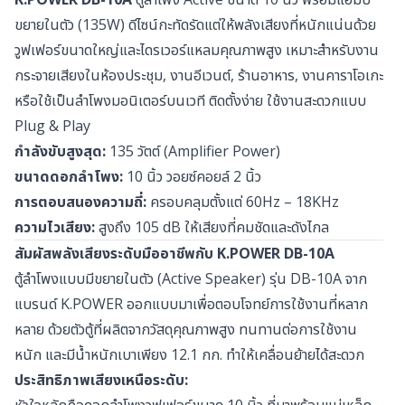
ขยายในตัว (135W) ดีไซน์กะทัดรัดแต่ให้พลังเสียงที่หนักแน่นด้วย
วูฟเฟอร์ขนาดใหญ่และไดรเวอร์แหลมคุณภาพสูง เหมาะสำหรับงาน
กระจายเสียงในห้องประชุม, งานอีเวนต์, ร้านอาหาร, งานคาราโอเกะ
หรือใช้เป็นลำโพงมอนิเตอร์บนเวที ติดตั้งง่าย ใช้งานสะดวกแบบ
Plug & Play
กำลังขับสูงสุด:
135 วัตต์ (Amplifier Power)
ขนาดดอกลำโพง:
10 นิ้ว วอยซ์คอยล์ 2 นิ้ว
การตอบสนองความถี่:
ครอบคลุมตั้งแต่ 60Hz – 18KHz
ความไวเสียง:
สูงถึง 105 dB ให้เสียงที่คมชัดและดังไกล
สัมผัสพลังเสียงระดับมืออาชีพกับ K.POWER DB-10A
ตู้ลำโพงแบบมีขยายในตัว (Active Speaker) รุ่น DB-10A จาก
แบรนด์ K.POWER ออกแบบมาเพื่อตอบโจทย์การใช้งานที่หลาก
หลาย ด้วยตัวตู้ที่ผลิตจากวัสดุคุณภาพสูง ทนทานต่อการใช้งาน
หนัก และมีน้ำหนักเบาเพียง 12.1 กก. ทำให้เคลื่อนย้ายได้สะดวก
ประสิทธิภาพเสียงเหนือระดับ: