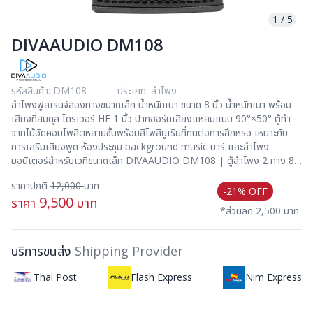
1
/
5
DIVAAUDIO DM108
รหัสสินค้า: DM108
ประเภท: ลำโพง
ลำโพงฟูลเรนจ์สองทางขนาดเล็ก น้ำหนักเบา ขนาด 8 นิ้ว น้ำหนักเบา พร้อม
เสียงที่สมดุล ไดรเวอร์ HF 1 นิ้ว ปากฮอร์นเสียงแหลมแบบ 90°×50° ตู้ทำ
จากไม้อัดคอมโพสิตหลายชั้นพร้อมสีโพลียูเรียที่ทนต่อการสึกหรอ เหมาะกับ
การเสริมเสียงพูด ห้องประชุม background music บาร์ และลำโพง
มอนิเตอร์สำหรับเวทีขนาดเล็ก DIVAAUDIO DM108 | ตู้ลำโพง 2 ทาง 8
นิ้ว 150 วัตต์ 8 โอห์ม
ราคาปกติ
12,000
บาท
-21% OFF
9,500
ราคา
บาท
*ส่วนลด 2,500 บาท
บริการขนส่ง
Shipping Provider
Thai Post
Flash Express
Nim Express