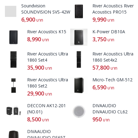
Soundvision
River Acoustics River
SOUNDVISION SVS-
Acoustics PRO15
42W
6,900
9,990
บาท
บาท
River Acoustics K15
K-Power DB10A
8,990
3,750
บาท
บาท
River Acoustics Ultra
River Acoustics Ultra
1860 Set4
1860 Set4x2
35,900
57,800
บาท
บาท
River Acoustics Ultra
Micro-Tech GM-512
1860 Set2
6,590
บาท
29,900
บาท
DECCON AK12-201
DIVAAUDIO
(NO.01)
DIVAAUDIO CL62
8,500
950
บาท
บาท
DIVAAUDIO
DIVAAUDIO DS65T