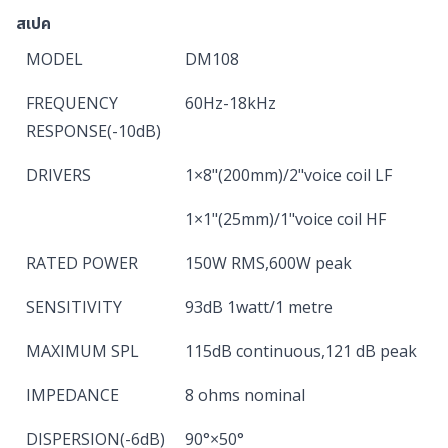
สเปค
MODEL
DM108
FREQUENCY
60Hz-18kHz
RESPONSE(-10dB)
DRIVERS
1×8"(200mm)/2"voice coil LF
1×1"(25mm)/1"voice coil HF
RATED POWER
150W RMS,600W peak
SENSITIVITY
93dB 1watt/1 metre
MAXIMUM SPL
115dB continuous,121 dB peak
IMPEDANCE
8 ohms nominal
DISPERSION(-6dB)
90°×50°