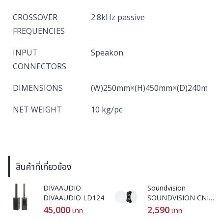
CROSSOVER
2.8kHz passive
FREQUENCIES
INPUT
Speakon
CONNECTORS
DIMENSIONS
(W)250mm×(H)450mm×(D)240mm
NET WEIGHT
10 kg/pc
สินค้าที่เกี่ยวข้อง
DIVAAUDIO
Soundvision
DIVAAUDIO LD124
SOUNDVISION CNI-
62
45,000
2,590
บาท
บาท