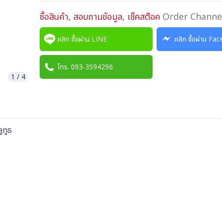
ซื้อสินค้า, สอบถามข้อมูล, เช็คสต๊อค
Order Channe
คลิก ซื้อผ่าน LINE
คลิก ซื้อผ่าน F
โทร. 093-3594296
1
/
4
ูทูธ