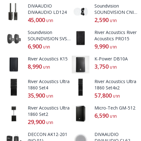
DIVAAUDIO
Soundvision
DIVAAUDIO LD124
SOUNDVISION CNI-
62
45,000
2,590
บาท
บาท
Soundvision
River Acoustics River
SOUNDVISION SVS-
Acoustics PRO15
42W
6,900
9,990
บาท
บาท
River Acoustics K15
K-Power DB10A
8,990
3,750
บาท
บาท
River Acoustics Ultra
River Acoustics Ultra
1860 Set4
1860 Set4x2
35,900
57,800
บาท
บาท
River Acoustics Ultra
Micro-Tech GM-512
1860 Set2
6,590
บาท
29,900
บาท
DECCON AK12-201
DIVAAUDIO
(NO.01)
DIVAAUDIO CL62