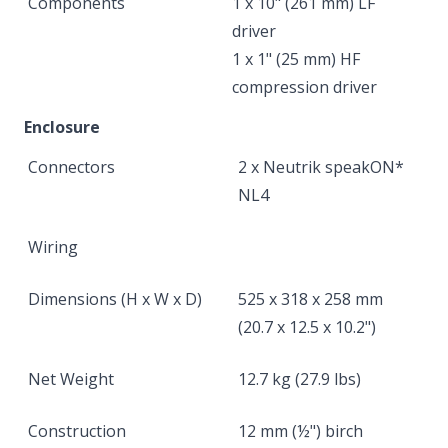
Components
1 x 10" (261 mm) LF
driver
1 x 1" (25 mm) HF
compression driver
Enclosure
Connectors
2 x Neutrik speakON*
NL4
Wiring
Dimensions (H x W x D)
525 x 318 x 258 mm
(20.7 x 12.5 x 10.2")
Net Weight
12.7 kg (27.9 lbs)
Construction
12 mm (½") birch