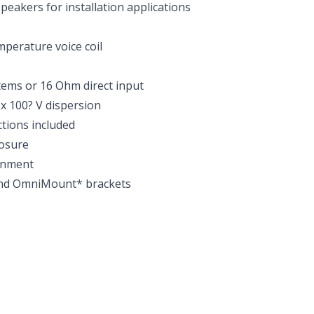
peakers for installation applications
mperature voice coil
stems or 16 Ohm direct input
 x 100? V dispersion
tions included
losure
ronment
and OmniMount* brackets