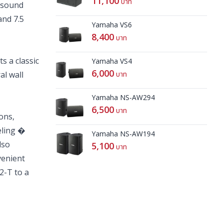
11,100
บาท
d sound
and 7.5
Yamaha VS6
8,400
บาท
s a classic
Yamaha VS4
6,000
al wall
บาท
Yamaha NS-AW294
6,500
บาท
ons,
eling �
Yamaha NS-AW194
lso
5,100
บาท
venient
2-T to a