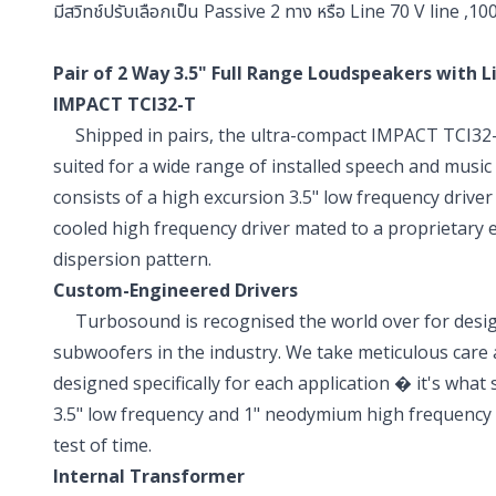
มีสวิทช์ปรับเลือกเป็น Passive 2 ทาง หรือ Line 70 V line ,100
Pair of 2 Way 3.5" Full Range Loudspeakers with L
IMPACT TCI32-T
Shipped in pairs, the ultra-compact IMPACT TCI32-T 
suited for a wide range of installed speech and music
consists of a high excursion 3.5" low frequency driver
cooled high frequency driver mated to a proprietary el
dispersion pattern.
Custom-Engineered Drivers
Turbosound is recognised the world over for design
subwoofers in the industry. We take meticulous care a
designed specifically for each application � it's wha
3.5" low frequency and 1" neodymium high frequency d
test of time.
Internal Transformer