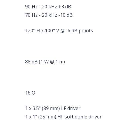
90 Hz - 20 kHz ±3 dB
70 Hz - 20 kHz -10 dB
120° H x 100° V @ -6 dB points
88 dB (1 W @ 1 m)
16 O
1 x 3.5" (89 mm) LF driver
1 x 1" (25 mm) HF soft dome driver