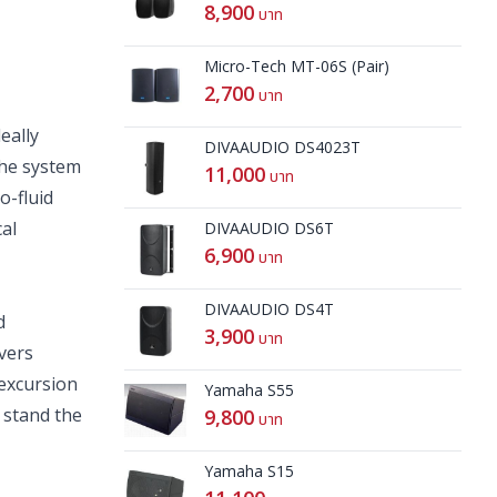
8,900
บาท
Micro-Tech MT-06S (Pair)
2,700
บาท
eally
DIVAAUDIO DS4023T
the system
11,000
บาท
o-fluid
cal
DIVAAUDIO DS6T
6,900
บาท
DIVAAUDIO DS4T
d
3,900
บาท
ivers
 excursion
Yamaha S55
 stand the
9,800
บาท
Yamaha S15