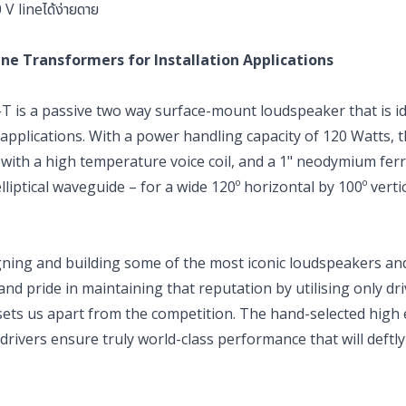
 V lineได้ง่ายดาย
ine Transformers for Installation Applications
is a passive two way surface-mount loudspeaker that is id
 applications. With a power handling capacity of 120 Watts, 
 with a high temperature voice coil, and a 1" neodymium ferr
liptical waveguide – for a wide 120º horizontal by 100º verti
ing and building some of the most iconic loudspeakers an
nd pride in maintaining that reputation by utilising only dr
t sets us apart from the competition. The hand-selected high
rivers ensure truly world-class performance that will deftly