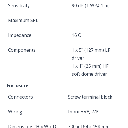
Sensitivity
90 dB (1 W @ 1 m)
Maximum SPL
Impedance
16 O
Components
1 x 5" (127 mm) LF
driver
1 x 1" (25 mm) HF
soft dome driver
Enclosure
Connectors
Screw terminal block
Wiring
Input +VE, -VE
Dimensions (H x W x D)
300 x 164 x 158 mm