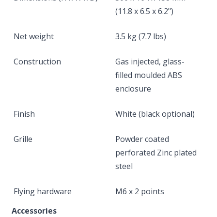
(11.8 x 6.5 x 6.2")
Net weight
3.5 kg (7.7 lbs)
Construction
Gas injected, glass-
filled moulded ABS
enclosure
Finish
White (black optional)
Grille
Powder coated
perforated Zinc plated
steel
Flying hardware
M6 x 2 points
Accessories