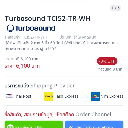
1
/
5
Turbosound TCI52-TR-WH
รหัสสินค้า: TCI52-TR-WH
ประเภท: ลำโพงติดพนัง
ตู้ลำโพงติดผนัง 2 ทาง 5 นิ้ว 60 วัตต์ (VoltLine) ตู้ลำโพงสามารถทนต่อ
สภาพอากาศตามมาตราฐาน IP54
ราคาปกติ
6,100
บาท
-0% OFF
6,100
ราคา
บาท
*ส่วนลด 0 บาท
บริการขนส่ง
Shipping Provider
Thai Post
Flash Express
Nim Express
ซื้อสินค้า, สอบถามข้อมูล, เช็คสต๊อค
Order Channel
คลิก ซื้อผ่าน LINE
คลิก ซื้อผ่าน Facebook