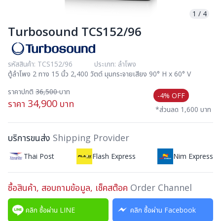
1
/
4
Turbosound TCS152/96
รหัสสินค้า: TCS152/96
ประเภท: ลำโพง
ตู้ลำโพง 2 ทาง 15 นิ้ว 2,400 วัตต์ มุมกระจายเสียง 90° H x 60° V
ราคาปกติ
36,500
บาท
-4% OFF
34,900
ราคา
บาท
*ส่วนลด 1,600 บาท
บริการขนส่ง
Shipping Provider
Thai Post
Flash Express
Nim Express
ซื้อสินค้า, สอบถามข้อมูล, เช็คสต๊อค
Order Channel
คลิก ซื้อผ่าน LINE
คลิก ซื้อผ่าน Facebook