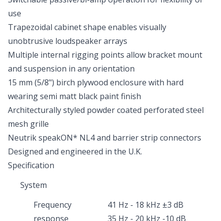
use
Trapezoidal cabinet shape enables visually
unobtrusive loudspeaker arrays
Multiple internal rigging points allow bracket mount
and suspension in any orientation
15 mm (5/8") birch plywood enclosure with hard
wearing semi matt black paint finish
Architecturally styled powder coated perforated steel
mesh grille
Neutrik speakON* NL4 and barrier strip connectors
Designed and engineered in the U.K.
Specification
System
Frequency
41 Hz - 18 kHz ±3 dB
response
35 Hz - 20 kHz -10 dB