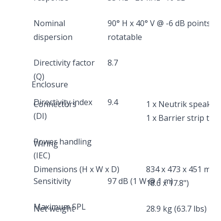
Nominal
90° H x 40° V @ -6 dB points,
dispersion
rotatable
Directivity factor
8.7
(Q)
Enclosure
Directivity index
9.4
Connectors
1 x Neutrik speakO
(DI)
1 x Barrier strip ter
Power handling
Wiring
(IEC)
Dimensions (H x W x D)
834 x 473 x 451 mm (
Sensitivity
97 dB (1 W @ 1 m)
18.6 x 17.8")
Maximum SPL
Net weight
28.9 kg (63.7 lbs)