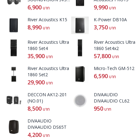
42W
6,900
9,990
บาท
บาท
River Acoustics K15
K-Power DB10A
8,990
3,750
บาท
บาท
River Acoustics Ultra
River Acoustics Ultra
1860 Set4
1860 Set4x2
35,900
57,800
บาท
บาท
River Acoustics Ultra
Micro-Tech GM-512
1860 Set2
6,590
บาท
29,900
บาท
DECCON AK12-201
DIVAAUDIO
(NO.01)
DIVAAUDIO CL62
8,500
950
บาท
บาท
DIVAAUDIO
DIVAAUDIO DS65T
4,200
บาท