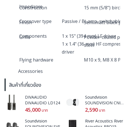
Impedance
Construction
15 mm (5/8") birch 
Crossover type
Passive / Bi-amp, switchable
Finish
Semi matt black pai
Components
1 x 15" (394 mm) LF driver
Grille
Powder-coated perf
1 x 1.4" (36 mm) HF compressi
steel
driver
Flying hardware
M10 x 9, M8 X 8 Poi
Accessories
TCS152-FP (WH) fly plate kit for TCS152
สินค้าที่เกี่ยวข้อง
TCS-FK1 (WH) inter-cabinet coupler kit for TC
DIVAAUDIO
Soundvision
TCS152
DIVAAUDIO LD124
SOUNDVISION CNI-
TCS-FK2 (WH) inter-cabinet coupler kit for TC
62
45,000
2,590
บาท
บาท
with TCS122 or TCS152
Soundvision
River Acoustics River
SOUNDVISION SVS-
Acoustics PRO15